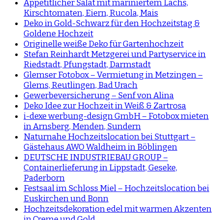
Appetitlicher Salat mit mariniertem Lachs,
Kirschtomaten, Eiern, Rucola, Mais
Deko in Gold-Schwarz für den Hochzeitstag &
Goldene Hochzeit
Originelle weiße Deko für Gartenhochzeit
Stefan Reinhardt Metzgerei und Partyservice in
Riedstadt, Pfungstadt, Darmstadt
Glemser Fotobox – Vermietung in Metzingen –
Glems, Reutlingen, Bad Urach
Gewerbeversicherung – Senf von Alina
Deko Idee zur Hochzeit in Weiß & Zartrosa
i-dexe werbung-design GmbH – Fotobox mieten
in Arnsberg, Menden, Sundern
Naturnahe Hochzeitslocation bei Stuttgart –
Gästehaus AWO Waldheim in Böblingen
DEUTSCHE INDUSTRIEBAU GROUP –
Containerlieferung in Lippstadt, Geseke,
Paderborn
Festsaal im Schloss Miel – Hochzeitslocation bei
Euskirchen und Bonn
Hochzeitsdekoration edel mit warmen Akzenten
in Creme und Gold