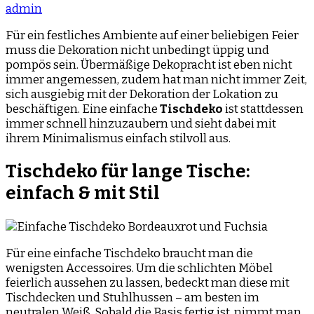
admin
Für ein festliches Ambiente auf einer beliebigen Feier
muss die Dekoration nicht unbedingt üppig und
pompös sein. Übermäßige Dekopracht ist eben nicht
immer angemessen, zudem hat man nicht immer Zeit,
sich ausgiebig mit der Dekoration der Lokation zu
beschäftigen. Eine einfache
Tischdeko
ist stattdessen
immer schnell hinzuzaubern und sieht dabei mit
ihrem Minimalismus einfach stilvoll aus.
Tischdeko für
lange Tische
:
einfach & mit Stil
Für eine einfache Tischdeko braucht man die
wenigsten Accessoires. Um die schlichten Möbel
feierlich aussehen zu lassen, bedeckt man diese mit
Tischdecken und Stuhlhussen – am besten im
neutralen Weiß. Sobald die Basis fertig ist, nimmt man