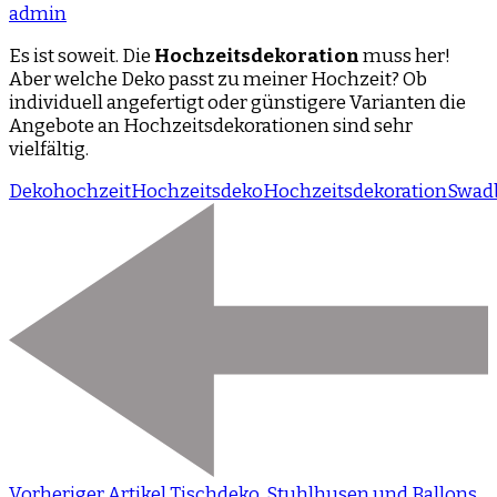
admin
Es ist soweit. Die
Hochzeitsdekoration
muss her!
Aber welche Deko passt zu meiner Hochzeit? Ob
individuell angefertigt oder günstigere Varianten die
Angebote an Hochzeitsdekorationen sind sehr
vielfältig.
Deko
hochzeit
Hochzeitsdeko
Hochzeitsdekoration
Swad
Vorheriger Artikel
Tischdeko, Stuhlhusen und Ballons